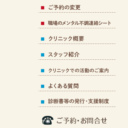
こど
職場
クリ
スタ
クリ
よく
支援