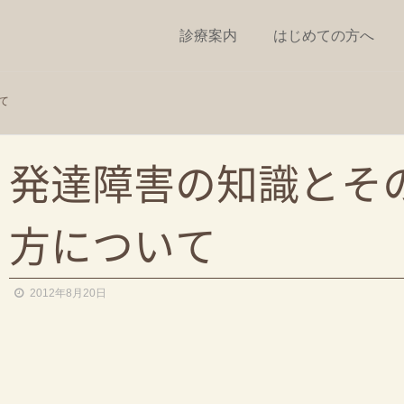
診療案内
はじめての方へ
て
プページへ
発達障害の知識とそ
案内
方について
に対する考え方
2012年8月20日
問診票
めての方へ