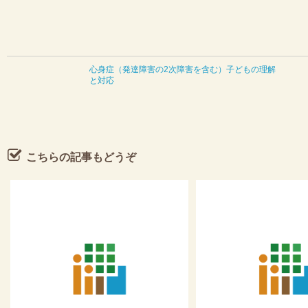
もの発達障害
のメンタル不調連絡シート
心身症 （発達障害の2次障害を含む）子どもの理解
ニック概要
と対応
ッフ紹介
ニックでの活動のご案内
こちらの記事もどうぞ
ある質問
制度のご紹介