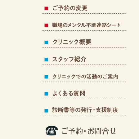
こど
職場
クリ
スタ
クリ
よく
支援