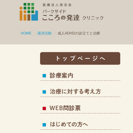
HOME
講演活動
成人ADHDの診立てと治療
トッ
診療
治療
WEB
はじ