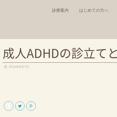
診療案内
はじめての方へ
プページへ
成人ADHDの診立て
案内
2015年9月7日
に対する考え方
問診票
めての方へ