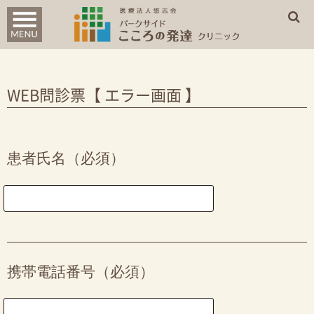
診療案内
はじめての方へ
WEB問診票【 エラー画面 】
クリニック概要
WEB問診票
患者氏名（必須）
アクセス
携帯電話番号（必須）