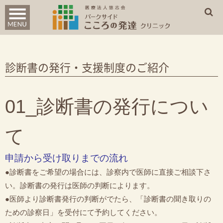
診療案内
はじめての方へ
診断書の発行・支援制度のご紹介
クリニック概要
01_診断書の発行につい
WEB問診票
アクセス
て
申請から受け取りまでの流れ
●診断書をご希望の場合には、診察内で医師に直接ご相談下さ
い。診断書の発行は医師の判断によります。
●医師より診断書発行の判断がでたら、「診断書の聞き取りの
ための診察日」を受付にて予約してください。